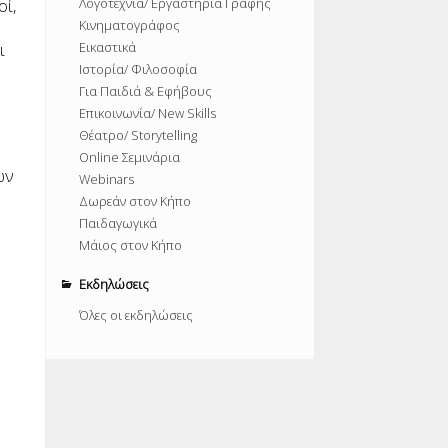
Λογοτεχνία/ Εργαστήρια Γραφής
οί,
Κινηματογράφος
Εικαστικά
ι
Ιστορία/ Φιλοσοφία
Για Παιδιά & Εφήβους
Επικοινωνία/ New Skills
Θέατρο/ Storytelling
Online Σεμινάρια
ων
Webinars
Δωρεάν στον Κήπο
Παιδαγωγικά
Μάιος στον Κήπο
Εκδηλώσεις
Όλες οι εκδηλώσεις