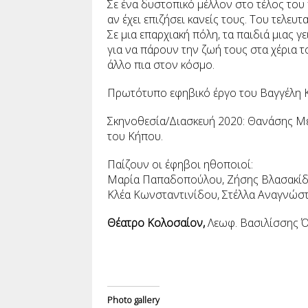
Σε ένα δυστοπικό μέλλον στο τέλος του 
αν έχει επιζήσει κανείς τους. Του τελευ
Σε μια επαρχιακή πόλη, τα παιδιά μιας γ
για να πάρουν την ζωή τους στα χέρια τ
άλλο πια στον κόσμο.
Πρωτότυπο εφηβικό έργο του Βαγγέλη 
Σκηνοθεσία/Διασκευή 2020: Θανάσης Με
του Κήπου.
Παίζουν οι έφηβοι ηθοποιοί:
Μαρία Παπαδοπούλου, Ζήσης Βλασακίδης
Κλέα Κωνσταντινίδου, Στέλλα Αναγνώστ
Θέατρο Κολοσαίον,
Λεωφ. Βασιλίσσης Ό
Photo gallery