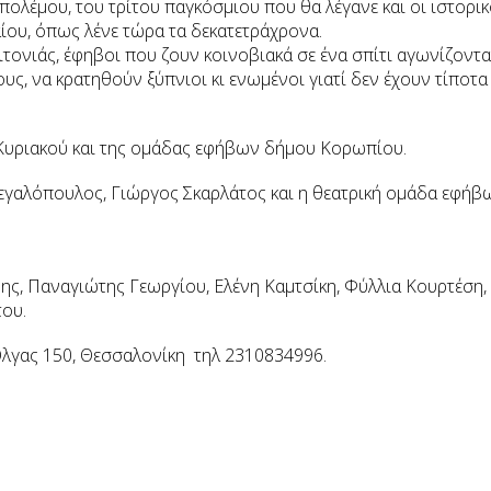
πολέμου, του τρίτου παγκόσμιου που θα λέγανε και οι ιστορικ
ταίου, όπως λένε τώρα τα δεκατετράχρονα.
ειτονιάς, έφηβοι που ζουν κοινοβιακά σε ένα σπίτι αγωνίζοντα
ους, να κρατηθούν ξύπνιοι κι ενωμένοι γιατί δεν έχουν τίποτα
Κυριακού και της ομάδας εφήβων δήμου Κορωπίου.
γαλόπουλος, Γιώργος Σκαρλάτος και η θεατρική ομάδα εφήβ
, Παναγιώτης Γεωργίου, Ελένη Καμτσίκη, Φύλλια Κουρτέση,
ου.
λγας 150, Θεσσαλονίκη τηλ 2310834996.