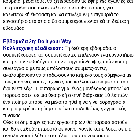
κρύβεται μέσα τους, να ξεπεράσουν τις εφηβικές αγωνίες και
τα εμπόδια που αναστέλλουν την επιθυμία τους για
καλλιτεχνική έκφραση και να επιλέξουν με σιγουριά το
εργαστήριο στο οποίο θα συμμετέχουν εντατικά τη δεύτερη
εβδομάδα.
Εβδομάδα 2η: Do it your Way
Καλλιτεχνική εξειδίκευση:
Τη δεύτερη εβδομάδα, οι
συμμετέχουσες και συμμετέχοντες επιλέγουν ένα εργαστήριο
και, με την καθοδήγηση των εισηγητών/εμψυχωτών και τη
συνεργασία με τους υπόλοιπους συμμετέχοντες,
αναλαμβάνουν να αποδώσουν το κείμενό τους σύμφωνα με
τους κανόνες και τις τεχνικές του καλλιτεχνικού μέσου που
έχουν επιλέξει. Για παράδειγμα, ένας μονόλογος μπορεί να
παρουσιαστεί σε μια θεατρική σκηνή διάρκειας 10 λεπτών,
ένα ποίημα μπορεί να μελοποιηθεί ή να γίνει χορογραφία,
και μια μικρή ιστορία μπορεί να αποδοθεί ως ζωγραφικός
πίνακας.
Όλες οι δημιουργίες των εργαστηρίων θα παρουσιαστούν
και θα εκτεθούν μπροστά σε κοινό, γονείς και φίλους, σε μια
μεγάλη γιορτή λήξης στο τέλος του προγράμματος.