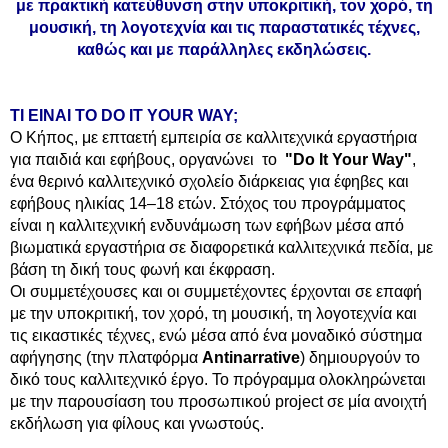
με πρακτική κατεύθυνση στην υποκριτική, τον χορό, τη
μουσική, τη λογοτεχνία και τις παραστατικές τέχνες,
καθώς και με παράλληλες εκδηλώσεις.
ΤΙ ΕΙΝΑΙ ΤΟ DO IT YOUR WAY;
Ο Κήπος, με επταετή εμπειρία σε καλλιτεχνικά εργαστήρια
για παιδιά και εφήβους, οργανώνει το
"Do It Your Way"
,
ένα θερινό καλλιτεχνικό σχολείο διάρκειας για έφηβες και
εφήβους ηλικίας 14–18 ετών. Στόχος του προγράμματος
είναι η καλλιτεχνική ενδυνάμωση των εφήβων μέσα από
βιωματικά εργαστήρια σε διαφορετικά καλλιτεχνικά πεδία, με
βάση τη δική τους φωνή και έκφραση.
Οι συμμετέχουσες και οι συμμετέχοντες έρχονται σε επαφή
με την υποκριτική, τον χορό, τη μουσική, τη λογοτεχνία και
τις εικαστικές τέχνες, ενώ μέσα από ένα μοναδικό σύστημα
αφήγησης (την πλατφόρμα
Antinarrative
) δημιουργούν το
δικό τους καλλιτεχνικό έργο. Το πρόγραμμα ολοκληρώνεται
με την παρουσίαση του προσωπικού project σε μία ανοιχτή
εκδήλωση για φίλους και γνωστούς.