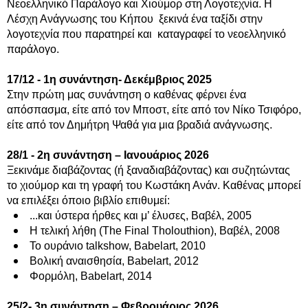
Νεοελληνικό Παράλογο και Χιούμορ στη Λογοτεχνία. Η
Λέσχη Ανάγνωσης του Κήπου ξεκινά ένα ταξίδι στην
λογοτεχνία που παρατηρεί και καταγραφεί το νεοελληνικό
παράλογο.
17/12 - 1η συνάντηση- Δεκέμβριος 2025
Στην πρώτη μας συνάντηση ο καθένας φέρνει ένα
απόσπασμα, είτε από τον Μποστ, είτε από τον Νίκο Τσιφόρο,
είτε από τον Δημήτρη Ψαθά για μια βραδιά ανάγνωσης.
28/1 - 2η συνάντηση – Ιανουάριος 2026
Ξεκινάμε διαβάζοντας (ή ξαναδιαβάζοντας) και συζητώντας
το χιούμορ και τη γραφή του Κωστάκη Ανάν. Καθένας μπορεί
να επιλέξει όποιο βιβλίο επιθυμεί:
...και ύστερα ήρθες και μ’ έλυσες, Βαβέλ, 2005
Η τελική λήθη (The Final Tholouthion), Βαβέλ, 2008
Το ουράνιο talkshow, Babelart, 2010
Βολική αναισθησία, Babelart, 2012
Φορμόλη, Babelart, 2014
25/2- 3η συνάντηση – Φεβρουάριος 2026