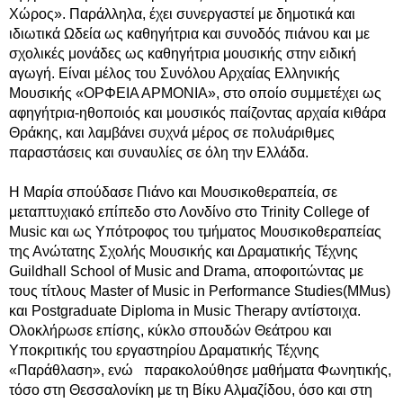
Χώρος». Παράλληλα, έχει συνεργαστεί με δημοτικά και
ιδιωτικά Ωδεία ως καθηγήτρια και συνοδός πιάνου και με
σχολικές μονάδες ως καθηγήτρια μουσικής στην ειδική
αγωγή. Είναι μέλος του Συνόλου Αρχαίας Ελληνικής
Μουσικής «ΟΡΦΕΙΑ ΑΡΜΟΝΙΑ», στο οποίο συμμετέχει ως
αφηγήτρια-ηθοποιός και μουσικός παίζοντας αρχαία κιθάρα
Θράκης, και λαμβάνει συχνά μέρος σε πολυάριθμες
παραστάσεις και συναυλίες σε όλη την Ελλάδα.
Η Μαρία σπούδασε Πιάνο και Μουσικοθεραπεία, σε
μεταπτυχιακό επίπεδο στο Λονδίνο στο Trinity College of
Music και ως Υπότροφος του τμήματος Μουσικοθεραπείας
της Ανώτατης Σχολής Μουσικής και Δραματικής Τέχνης
Guildhall School of Music and Drama, αποφοιτώντας με
τους τίτλους Master of Music in Performance Studies(MMus)
και Postgraduate Diploma in Music Therapy αντίστοιχα.
Ολοκλήρωσε επίσης, κύκλο σπουδών Θεάτρου και
Υποκριτικής του εργαστηρίου Δραματικής Τέχνης
«Παράθλαση», ενώ παρακολούθησε μαθήματα Φωνητικής,
τόσο στη Θεσσαλονίκη με τη Βίκυ Αλμαζίδου, όσο και στη