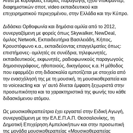
Artist με κορυφαίες εταιρίες παραγωγής ήχου ντοκιμαντέρ,
διαφημιστικών σποτ, video εκπαιδευτικού και
επιχειρηματικού περιεχομένου, στην Ελλάδα και την Κύπρο.
Διδάσκει Ορθοφωνία και δημόσια ομιλία από το 2012,
συνεργαζόμενη με φορείς όπως Skywalker, NewDeal,
όμιλος Network, Eκπαιδευτήρια Βασιλειάδη, Κήπος,
Κρουστόφωνο κ.α., εκπαιδεύοντας επαγγελματίες όπως:
επιστήμονες- ομιλητές σε συνέδρια, τηλεφωνητές,
εκπαιδευτικούς, εκφωνητές, ραδιοφωνικούς παραγωγούς
δημοσιογράφους, ηθοποιούς, δικηγόρους κ.α. Η μέθοδος
που εφαρμόζει στη διδασκαλία εμποτίζεται με στοιχεία από
την ενασχόλησή της με τη μουσική, τη μουσικοθεραπεία και
το voiceacting και γι’ αυτό δίνεται έμφαση ξεχωριστά στην
προσωπικότητα και τα χαρακτηριστικά της φωνής του κάθε
διδασκόμενου ατόμου.
Ως μουσικοθεραπεύτρια έχει εργαστεί στην Ειδική Αγωγή,
συνεργαζόμενη με την ΕΛ.Ε.Π.Α.Π. Θεσσαλονίκης, τη
Δημοτική Επιχείρηση Αμπελοκήπων και στην προσωπική
της μονάδα μουσικοθεραπείας «Μουσικοθεραπείας