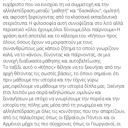
ευχάριστο που να ενισχύει τη να συμμετοχή και την
αλληλεπίδραση μεταξύ ''μαθητή'' και ''δασκάλου'', ομιλητή
και ακροατή ξεφεύγοντας από τα κλασσικά εκπαιδευτικά
στερεότυπα. Η φιλοσοφία αυτή συνοψίζεται στο λιτό αλλά
περιεκτικό «όλοι έχουμε,όλοι δίνουμε,όλοι παίρνουμε».Η
φράση αυτή αποτελεί και το κάλεσμα του «Κήπου» προς
όλους όσους έχουν να μοιραστούν με τους
συνανθρώπους μας κάποιο ζήτημα το οποίο γνωρίζουν
καλά, να το κάνουν, δίνοντας και παίρνοντας, σε μια
συνεχή διαδικασία μάθησης και αυτοβελτίωσης.
Το ταξίδι αυτό ο «Κήπος» θέλησε να το ξεκινήσει από την
αρχή θέτοντας τις σωστές βάσεις, το όποιο σημαίνει ότι
πριν μάθουμε την ιστορία και την τέχνες γύρω
μας,οφείλουμε να μάθουμε την ιστορία δίπλα μας. Ξεκίνησε
έτσι λοιπόν μια σειρά εκδηλώσεων ,ομιλιών και
ξεναγήσεων με στόχο να γνωρίσουμε την πορεία και την
ιστορία της πόλης μας μέσα από τη γνωριμία και την
αλληλεπίδραση με όλες τις κοινότητες που την απαρτίζουν,
από τις παλαιότερες όπως οι Εβραίοι,οι Πόντιοι και οι
Αρμένιοι μέχρι τις πιο σύγχρονες όπως οι Γεωργιανοί, οι