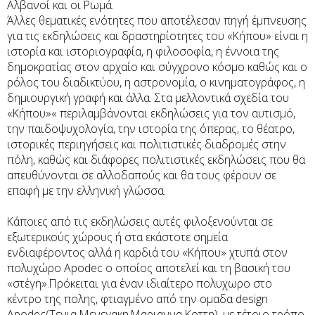
Αλβανοί και οι Ρωμά.
Άλλες θεματικές ενότητες που αποτέλεσαν πηγή έμπνευσης
για τις εκδηλώσεις και δραστηρίοτητες του «Κήπου» είναι η
ιστορία και ιστοριογραφία, η φιλοσοφία, η έννοια της
δημοκρατίας στον αρχαίο και σύγχρονο κόσμο καθώς και ο
ρόλος του διαδικτύου, η αστρονομία, ο κινηματογράφος, η
δημιουργική γραφή και άλλα. Στα μελλοντικά σχεδία του
«Κήπου»« περιλαμβάνονται εκδηλώσεις για τον αυτισμό,
την παιδοψυχολογία, την ιστορία της όπερας, το θέατρο,
ιστορικές περιηγήσεις και πολιτιστικές διαδρομές στην
πόλη, καθώς και διάφορες πολιτιστικές εκδηλώσεις που θα
απευθύνονται σε αλλοδαπούς και θα τους φέρουν σε
επαφή με την ελληνική γλώσσα.
Κάποιες από τις εκδηλώσεις αυτές φιλοξενούνται σε
εξωτερικούς χώρους ή στα εκάστοτε σημεία
ενδιαφέροντος αλλά η καρδιά του «Κήπου» χτυπά στον
πολυχώρο Αpodec ο οποίος αποτελεί και τη βασική του
«στέγη».Πρόκειται για έναν ιδιαίτερο πολυχωρο στο
κέντρο της πολης, φτιαγμένο από την ομαδα design
Αpodec(Τενια Μενεγακη,Μαριαννα Κοττη), με τέτοιο τρόπο