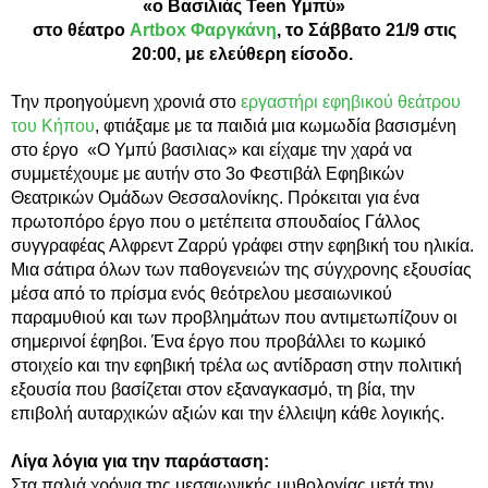
«ο Βασιλιάς Teen Υμπύ»
στο θέατρο
Artbox Φαργκάνη
, το Σάββατο 21/9 στις
20:00, με ελεύθερη είσοδο.
Την προηγούμενη χρονιά στο
εργαστήρι εφηβικού θεάτρου
του Κήπου
, φτιάξαμε με τα παιδιά μια κωμωδία βασισμένη
στο έργο «Ο Υμπύ βασιλιας» και είχαμε την χαρά να
συμμετέχουμε με αυτήν στο 3ο Φεστιβάλ Εφηβικών
Θεατρικών Ομάδων Θεσσαλονίκης. Πρόκειται για ένα
πρωτοπόρο έργο που ο μετέπειτα σπουδαίος Γάλλος
συγγραφέας Αλφρεντ Ζαρρύ γράφει στην εφηβική του ηλικία.
Μια σάτιρα όλων των παθογενειών της σύγχρονης εξουσίας
μέσα από το πρίσμα ενός θεότρελου μεσαιωνικού
παραμυθιού και των προβλημάτων που αντιμετωπίζουν οι
σημερινοί έφηβοι. Ένα έργο που προβάλλει το κωμικό
στοιχείο και την εφηβική τρέλα ως αντίδραση στην πολιτική
εξουσία που βασίζεται στον εξαναγκασμό, τη βία, την
επιβολή αυταρχικών αξιών και την έλλειψη κάθε λογικής.
Λίγα λόγια για την παράσταση:
Στα παλιά χρόνια της μεσαιωνικής μυθολογίας μετά την