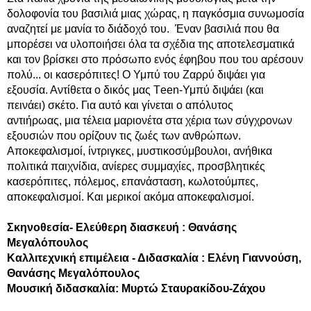
δολοφονία του βασιλιά μιας χώρας, η παγκόσμια συνωμοσία
αναζητεί με μανία το διάδοχό του. Έναν βασιλιά που θα
μπορέσει να υλοποιήσει όλα τα σχέδια της αποτελεσματικά
και τον βρίσκει στο πρόσωπο ενός έφηβου που του αρέσουν
πολύ... οι κασερόπιτες! Ο Υμπύ του Ζαρρύ διψάει για
εξουσία. Αντίθετα ο δικός μας Τeen-Υμπύ διψάει (και
πεινάει) σκέτο. Για αυτό και γίνεται ο απόλυτος
αντιήρωας, μια τέλεια μαριονέτα στα χέρια των σύγχρονων
εξουσιών που ορίζουν τις ζωές των ανθρώπων.
Αποκεφαλισμοί, ίντριγκες, μυστικοσύμβουλοι, ανήθικα
πολιτικά παιχνίδια, ανίερες συμμαχίες, προσβλητικές
κασερόπιτες, πόλεμος, επανάσταση, κωλοτούμπες,
αποκεφαλισμοί. Και μερικοί ακόμα αποκεφαλισμοί.
Σκηνοθεσία- Ελεύθερη διασκευή : Θανάσης
Μεγαλόπουλος
Καλλιτεχνική επιμέλεια - Διδασκαλία : Ελένη Γιαννούση,
Θανάσης Μεγαλόπουλος
Μουσική διδασκαλία: Μυρτώ Σταυρακίδου-Ζάχου