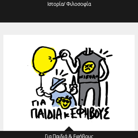
Ιστορία/ Φιλοσοφία
Για Παιδιά & Εφήβους